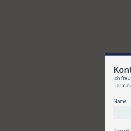
Kon
Ich fre
Terminv
Name