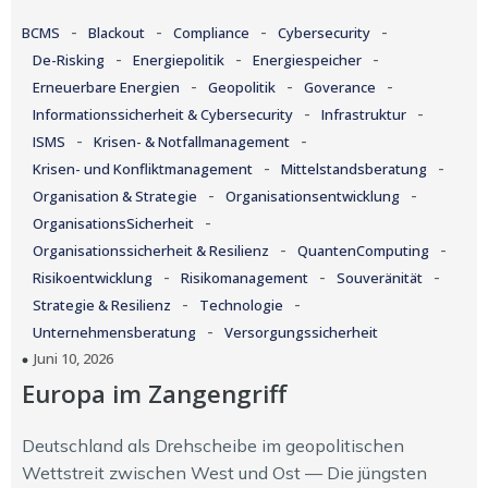
-
-
-
-
BCMS
Blackout
Compliance
Cybersecurity
-
-
-
De-Risking
Energiepolitik
Energiespeicher
-
-
-
Erneuerbare Energien
Geopolitik
Goverance
-
-
Informationssicherheit & Cybersecurity
Infrastruktur
-
-
ISMS
Krisen- & Notfallmanagement
-
-
Krisen- und Konfliktmanagement
Mittelstandsberatung
-
-
Organisation & Strategie
Organisationsentwicklung
-
OrganisationsSicherheit
-
-
Organisationssicherheit & Resilienz
QuantenComputing
-
-
-
Risikoentwicklung
Risikomanagement
Souveränität
-
-
Strategie & Resilienz
Technologie
-
Unternehmensberatung
Versorgungssicherheit
Juni 10, 2026
Europa im Zangengriff
Deutschland als Drehscheibe im geopolitischen
Wettstreit zwischen West und Ost — Die jüngsten