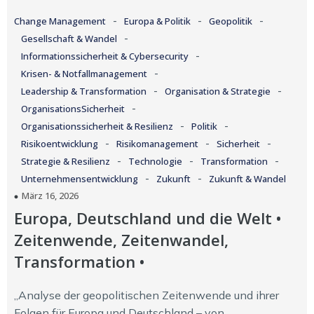
-
-
-
Change Management
Europa & Politik
Geopolitik
-
Gesellschaft & Wandel
-
Informationssicherheit & Cybersecurity
-
Krisen- & Notfallmanagement
-
-
Leadership & Transformation
Organisation & Strategie
-
OrganisationsSicherheit
-
-
Organisationssicherheit & Resilienz
Politik
-
-
-
Risikoentwicklung
Risikomanagement
Sicherheit
-
-
-
Strategie & Resilienz
Technologie
Transformation
-
-
Unternehmensentwicklung
Zukunft
Zukunft & Wandel
März 16, 2026
Europa, Deutschland und die Welt •
Zeitenwende, Zeitenwandel,
Transformation •
„Analyse der geopolitischen Zeitenwende und ihrer
Folgen für Europa und Deutschland – von