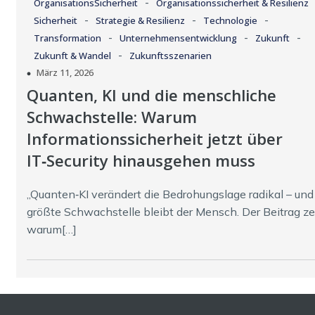
-
OrganisationsSicherheit
Organisationssicherheit & Resilienz
-
-
-
Sicherheit
Strategie & Resilienz
Technologie
-
-
-
Transformation
Unternehmensentwicklung
Zukunft
-
Zukunft & Wandel
Zukunftsszenarien
März 11, 2026
Quanten, KI und die menschliche
Schwachstelle: Warum
Informationssicherheit jetzt über
IT‑Security hinausgehen muss
„Quanten‑KI verändert die Bedrohungslage radikal – und
größte Schwachstelle bleibt der Mensch. Der Beitrag zei
warum[…]