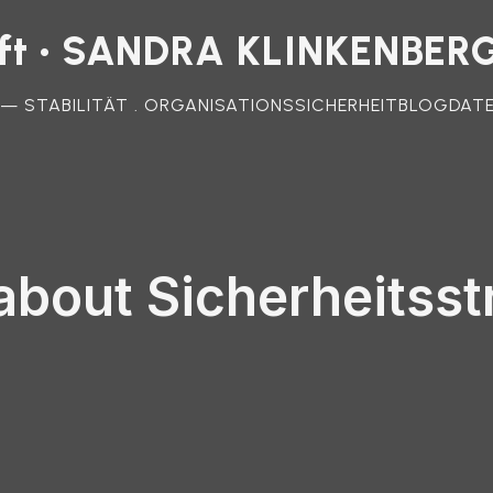
unft • SANDRA KLINKENBER
 — STABILITÄT . ORGANISATIONSSICHERHEIT
BLOG
DAT
about Sicherheitsst