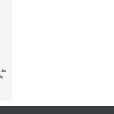
-
 die
gt,