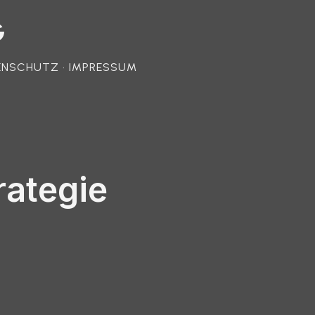
G
ENSCHUTZ • IMPRESSUM
rategie