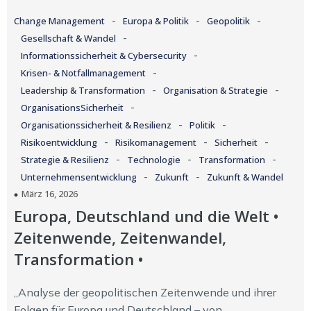
-
-
-
Change Management
Europa & Politik
Geopolitik
-
Gesellschaft & Wandel
-
Informationssicherheit & Cybersecurity
-
Krisen- & Notfallmanagement
-
-
Leadership & Transformation
Organisation & Strategie
-
OrganisationsSicherheit
-
-
Organisationssicherheit & Resilienz
Politik
-
-
-
Risikoentwicklung
Risikomanagement
Sicherheit
-
-
-
Strategie & Resilienz
Technologie
Transformation
-
-
Unternehmensentwicklung
Zukunft
Zukunft & Wandel
März 16, 2026
Europa, Deutschland und die Welt •
Zeitenwende, Zeitenwandel,
Transformation •
„Analyse der geopolitischen Zeitenwende und ihrer
Folgen für Europa und Deutschland – von