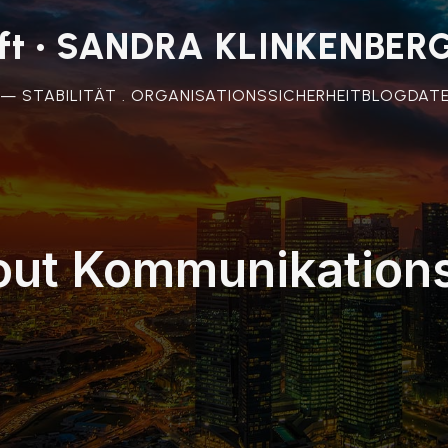
unft • SANDRA KLINKENBER
 — STABILITÄT . ORGANISATIONSSICHERHEIT
BLOG
DAT
out Kommunikations