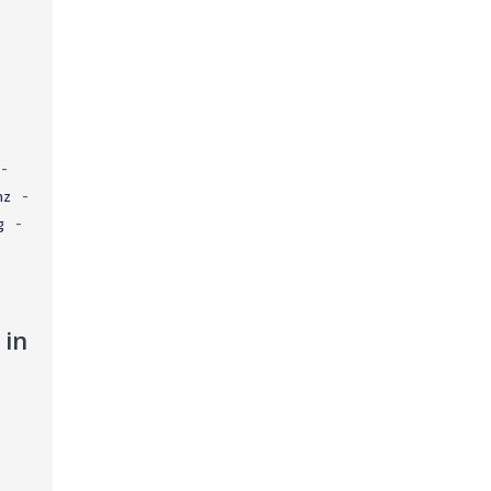
-
-
nz
-
g
 in