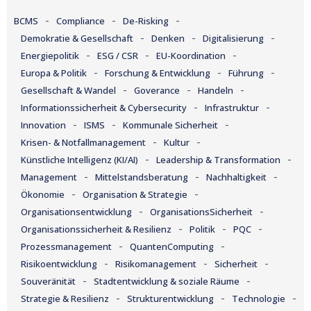
-
-
-
BCMS
Compliance
De-Risking
-
-
-
Demokratie & Gesellschaft
Denken
Digitalisierung
-
-
-
Energiepolitik
ESG / CSR
EU-Koordination
-
-
-
Europa & Politik
Forschung & Entwicklung
Führung
-
-
-
Gesellschaft & Wandel
Goverance
Handeln
-
-
Informationssicherheit & Cybersecurity
Infrastruktur
-
-
-
Innovation
ISMS
Kommunale Sicherheit
-
-
Krisen- & Notfallmanagement
Kultur
-
-
Künstliche Intelligenz (KI/AI)
Leadership & Transformation
-
-
-
Management
Mittelstandsberatung
Nachhaltigkeit
-
-
Ökonomie
Organisation & Strategie
-
-
Organisationsentwicklung
OrganisationsSicherheit
-
-
-
Organisationssicherheit & Resilienz
Politik
PQC
-
-
Prozessmanagement
QuantenComputing
-
-
-
Risikoentwicklung
Risikomanagement
Sicherheit
-
-
Souveränität
Stadtentwicklung & soziale Räume
-
-
-
Strategie & Resilienz
Strukturentwicklung
Technologie