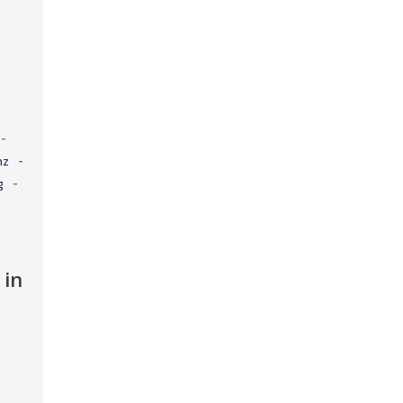
-
-
nz
-
g
 in