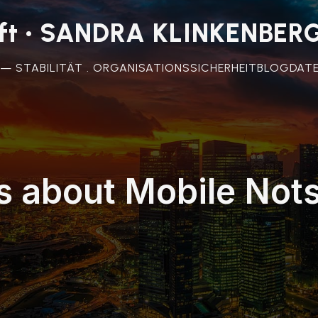
unft • SANDRA KLINKENBER
 — STABILITÄT . ORGANISATIONSSICHERHEIT
BLOG
DAT
s about Mobile Not