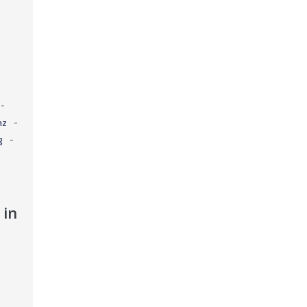
-
-
nz
-
g
 in