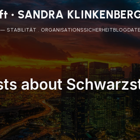
unft • SANDRA KLINKENBER
 — STABILITÄT . ORGANISATIONSSICHERHEIT
BLOG
DAT
sts about Schwarzst