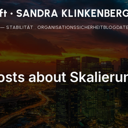
unft • SANDRA KLINKENBER
 — STABILITÄT . ORGANISATIONSSICHERHEIT
BLOG
DAT
osts about Skalieru