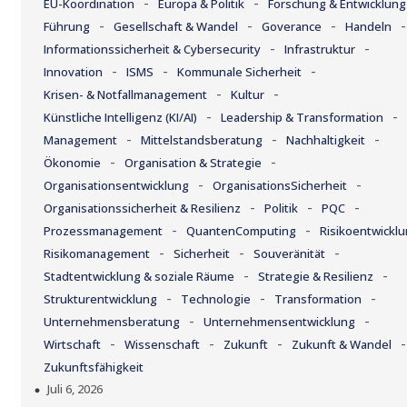
-
-
EU-Koordination
Europa & Politik
Forschung & Entwicklung
-
-
-
-
Führung
Gesellschaft & Wandel
Goverance
Handeln
-
-
Informationssicherheit & Cybersecurity
Infrastruktur
-
-
-
Innovation
ISMS
Kommunale Sicherheit
-
-
Krisen- & Notfallmanagement
Kultur
-
-
Künstliche Intelligenz (KI/AI)
Leadership & Transformation
-
-
-
Management
Mittelstandsberatung
Nachhaltigkeit
-
-
Ökonomie
Organisation & Strategie
-
-
Organisationsentwicklung
OrganisationsSicherheit
-
-
-
Organisationssicherheit & Resilienz
Politik
PQC
-
-
Prozessmanagement
QuantenComputing
Risikoentwickl
-
-
-
Risikomanagement
Sicherheit
Souveränität
-
-
Stadtentwicklung & soziale Räume
Strategie & Resilienz
-
-
-
Strukturentwicklung
Technologie
Transformation
-
-
Unternehmensberatung
Unternehmensentwicklung
-
-
-
-
Wirtschaft
Wissenschaft
Zukunft
Zukunft & Wandel
Zukunftsfähigkeit
Juli 6, 2026