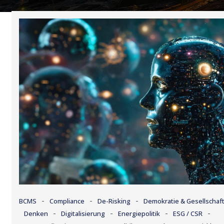
-
-
-
BCMS
Compliance
De-Risking
Demokratie & Gesellschaf
-
-
-
-
Denken
Digitalisierung
Energiepolitik
ESG / CSR