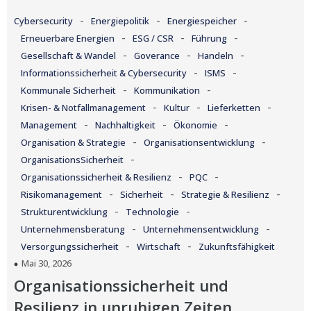
-
-
-
Cybersecurity
Energiepolitik
Energiespeicher
-
-
-
Erneuerbare Energien
ESG / CSR
Führung
-
-
-
Gesellschaft & Wandel
Goverance
Handeln
-
-
Informationssicherheit & Cybersecurity
ISMS
-
-
Kommunale Sicherheit
Kommunikation
-
-
-
Krisen- & Notfallmanagement
Kultur
Lieferketten
-
-
-
Management
Nachhaltigkeit
Ökonomie
-
-
Organisation & Strategie
Organisationsentwicklung
-
OrganisationsSicherheit
-
-
Organisationssicherheit & Resilienz
PQC
-
-
-
Risikomanagement
Sicherheit
Strategie & Resilienz
-
-
Strukturentwicklung
Technologie
-
-
Unternehmensberatung
Unternehmensentwicklung
-
-
Versorgungssicherheit
Wirtschaft
Zukunftsfähigkeit
Mai 30, 2026
Organisationssicherheit und
Resilienz in unruhigen Zeiten