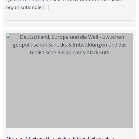
organisationaler[…]
-
-
-
Afrika
Arbeitsmarkt
Außen- & Sicherheitspolitik