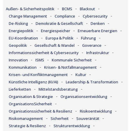
-
-
-
Außen- & Sicherheitspolitik
BCMS
Blackout
-
-
-
Change Management
Compliance
Cybersecurity
-
-
-
De-Risking
Demokratie & Gesellschaft
Denken
-
-
-
Energiepolitik
Energiespeicher
Erneuerbare Energien
-
-
-
EU-Koordination
Europa & Politik
Führung
-
-
-
Geopolitik
Gesellschaft & Wandel
Goverance
-
-
Informationssicherheit & Cybersecurity
Infrastruktur
-
-
-
Innovation
ISMS
Kommunale Sicherheit
-
-
Kommunikation
Krisen- & Notfallmanagement
-
-
Krisen- und Konfliktmanagement
Kultur
-
-
Künstliche Intelligenz (KI/AI)
Leadership & Transformation
-
-
Lieferketten
Mittelstandsberatung
-
-
Organisation & Strategie
Organisationsentwicklung
-
OrganisationsSicherheit
-
-
Organisationssicherheit & Resilienz
Risikoentwicklung
-
-
-
Risikomanagement
Sicherheit
Souveränität
-
-
Strategie & Resilienz
Strukturentwicklung