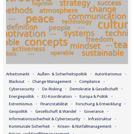
-
-
-
Arbeitsmarkt
Außen- & Sicherheitspolitik
Autoritarismus
-
-
-
Blackout
Change Management
Compliance
-
-
-
Cybersecurity
De-Risking
Demokratie & Gesellschaft
-
-
-
Energiepolitik
EU-Koordination
Europa & Politik
-
-
-
Extremismus
FInanzstabilität
Forschung & Entwicklung
-
-
-
Geopolitik
Gesellschaft & Wandel
Goverance
-
-
Informationssicherheit & Cybersecurity
Infrastruktur
-
-
Kommunale Sicherheit
Krisen- & Notfallmanagement
-
Krisen- und Konfliktmanagement