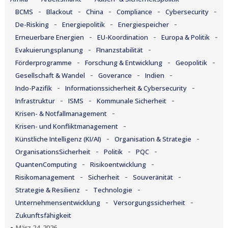
-
-
-
-
-
BCMS
Blackout
China
Compliance
Cybersecurity
-
-
-
De-Risking
Energiepolitik
Energiespeicher
-
-
-
Erneuerbare Energien
EU-Koordination
Europa & Politik
-
-
Evakuierungsplanung
FInanzstabilität
-
-
-
Förderprogramme
Forschung & Entwicklung
Geopolitik
-
-
-
Gesellschaft & Wandel
Goverance
Indien
-
-
Indo-Pazifik
Informationssicherheit & Cybersecurity
-
-
-
Infrastruktur
ISMS
Kommunale Sicherheit
-
Krisen- & Notfallmanagement
-
Krisen- und Konfliktmanagement
-
-
Künstliche Intelligenz (KI/AI)
Organisation & Strategie
-
-
-
OrganisationsSicherheit
Politik
PQC
-
-
QuantenComputing
Risikoentwicklung
-
-
-
Risikomanagement
Sicherheit
Souveränität
-
-
Strategie & Resilienz
Technologie
-
-
Unternehmensentwicklung
Versorgungssicherheit
Zukunftsfähigkeit
März 24, 2026