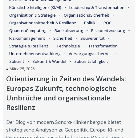
-
-
Künstliche Intelligenz (KI/AI)
Leadership & Transformation
-
-
Organisation & Strategie
OrganisationsSicherheit
-
-
-
Organisationssicherheit & Resilienz
Politik
PQC
-
-
-
QuantenComputing
Radikalisierung
Risikoentwicklung
-
-
-
Risikomanagement
Sicherheit
Souveränität
-
-
-
Strategie & Resilienz
Technologie
Transformation
-
-
Unternehmensentwicklung
Versorgungssicherheit
-
-
Zukunft
Zukunft & Wandel
Zukunftsfähigkeit
März 25, 2026
Orientierung in Zeiten des Wandels:
Europas Zukunft, technologische
Umbrüche und organisationale
Resilienz
Der Blog von modern.Sandra‑Klinkenberg.de bietet
strategische Analysen zu Geopolitik, Europa, KI‑ und
Quantenzeitalter, gesellschaftlichem Wandel sowie