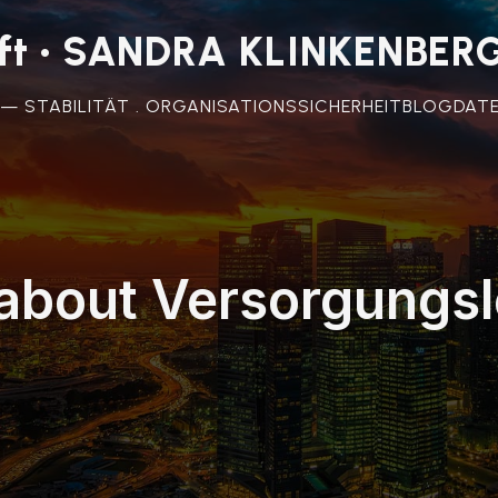
unft • SANDRA KLINKENBER
 — STABILITÄT . ORGANISATIONSSICHERHEIT
BLOG
DAT
about Versorgungsl