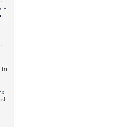
-
-
y
-
t
-
-
 in
he
und